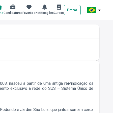
arrow_drop_down
Entrar
me
Candidaturas
Favoritos
Notificações
Cursos
08, nasceu a partir de uma antiga reivindicação da
imento exclusivo à rede do SUS – Sistema Único de
ão Redondo e Jardim São Luiz, que juntos somam cerca